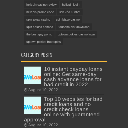
hellspin casino review
hellspin login
hellspin promo code
link vào 188bet
spin away casino
spin bizzo casino
spin casino canada
tadhana slot download
the best gay porno
uptown pokies casino login
uptown pokies free spins
CATEGORY POSTS
10 instant payday loans
online: Get same-day
cash advance loans for
bad credit in 2022
August 10, 2022
Top 10 websites for bad
credit loans and no
credit check loans
online with guaranteed
approval
August 10, 2022