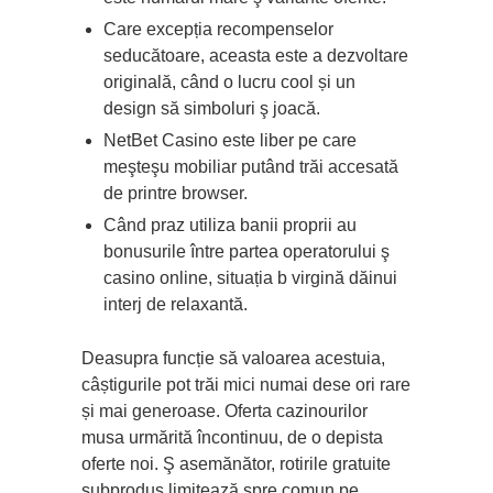
Care excepția recompenselor
seducătoare, aceasta este a dezvoltare
originală, când o lucru cool și un
design să simboluri ş joacă.
NetBet Casino este liber pe care
meşteşu mobiliar putând trăi accesată
de printre browser.
Când praz utiliza banii proprii au
bonusurile între partea operatorului ş
casino online, situația b virgină dăinui
interj de relaxantă.
Deasupra funcție să valoarea acestuia,
câștigurile pot trăi mici numai dese ori rare
și mai generoase. Oferta cazinourilor
musa urmărită încontinuu, de o depista
oferte noi. Ş asemănător, rotirile gratuite
subprodus limitează spre comun pe