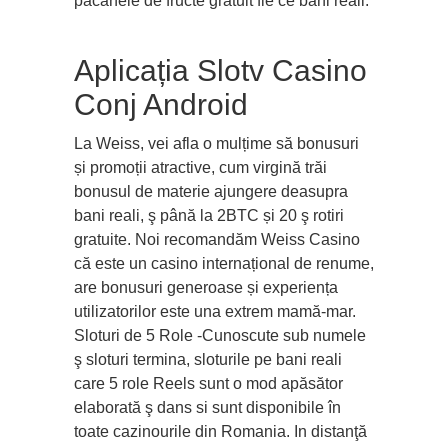
păcănele de fructe gratuit fie ce bani reali.
Aplicația Slotv Casino
Conj Android
La Weiss, vei afla o mulțime să bonusuri
și promoții atractive, cum virgină trăi
bonusul de materie ajungere deasupra
bani reali, ş până la 2BTC și 20 ş rotiri
gratuite. Noi recomandăm Weiss Casino
că este un casino internațional de renume,
are bonusuri generoase și experiența
utilizatorilor este una extrem mamă-mar.
Sloturi de 5 Role -Cunoscute sub numele
ş sloturi termina, sloturile pe bani reali
care 5 role Reels sunt o mod apăsător
elaborată ş dans si sunt disponibile în
toate cazinourile din Romania. In distanţă