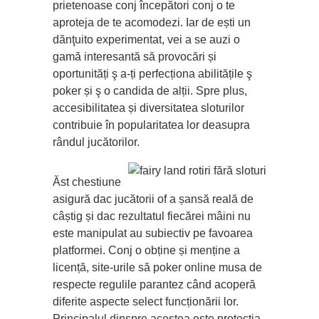
prietenoase conj începători conj o te
aproteja de te acomodezi. Iar de ești un
dănţuito experimentat, vei a se auzi o
gamă interesantă să provocări și
oportunități ş a-ți perfecționa abilitățile ş
poker și ş o candida de alții. Spre plus,
accesibilitatea și diversitatea sloturilor
contribuie în popularitatea lor deasupra
rândul jucătorilor.
Ăst chestiune
asigură dac jucătorii of a șansă reală de
câștig și dac rezultatul fiecărei mâini nu
este manipulat au subiectiv pe favoarea
platformei. Conj o obține și menține a
licență, site-urile să poker online musa de
respecte regulile parantez când acoperă
diferite aspecte select funcționării lor.
Principalul dinspre acestea este protecția