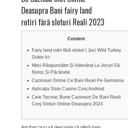
Deasupra Bani fairy land
rotiri fără sloturi Reali 2023
Content
Fairy land rotiri fără sloturi | Joci Wild Turkey
Gratis Ici:
Meci Răspunzător Și Adevărat La Jocuri Să
Noroc Și Păcănele
Cazinouri Online Ce Bani Reali Pe Germania
Aplicația Slotv Casino Conj Android
Cele Tocmac Bune Cazinouri De Bani Reali
Conj Sloturi Online Deasupra 2024
Am fost cruci să descopăr că oferă bani