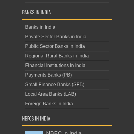
BANKS IN INDIA
Banks in India
Private Sector Banks in India
Public Sector Banks in India
Regional Rural Banks in India
Financial Institutions in India
Payments Banks (PB)
Small Finance Banks (SFB)
Local Area Banks (LAB)
Foreign Banks in India
NBFCS IN INDIA
NBFC in India