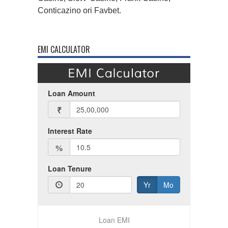
Conticazino ori Favbet.
EMI CALCULATOR