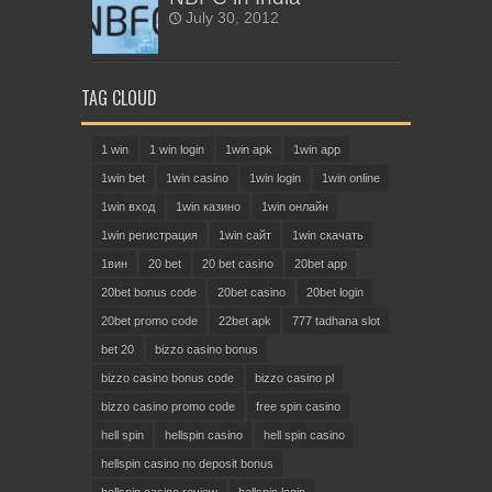
July 30, 2012
TAG CLOUD
1 win
1 win login
1win apk
1win app
1win bet
1win casino
1win login
1win online
1win вход
1win казино
1win онлайн
1win регистрация
1win сайт
1win скачать
1вин
20 bet
20 bet casino
20bet app
20bet bonus code
20bet casino
20bet login
20bet promo code
22bet apk
777 tadhana slot
bet 20
bizzo casino bonus
bizzo casino bonus code
bizzo casino pl
bizzo casino promo code
free spin casino
hell spin
hellspin casino
hell spin casino
hellspin casino no deposit bonus