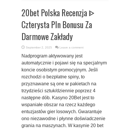
20bet Polska Recenzja ᐈ
Czterysta Pln Bonusu Za
Darmowe Zakłady
September 2, 2025
Leave a comment
Nadprogram aktywowany jest
automatycznie i pojawi się na specjalnym
koncie osobistym promocyjnym. Jeśli
rozchodzi o bezpłatne spiny, to
przyznawane są one w pakietach na
trzydzieści sztuk/dziennie poprzez 4
następne dób. Kasyno 20Bet jest to
wspaniałe obszar na rzecz każdego
entuzjastów gier losowych. Gwarantuje
ono niezawodne i płynne doświadczenie
grania na maszynach. W kasynie 20 bet