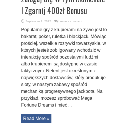
I Zgarnij 400zł Bonusu
September 2, 2025
Leave a comment
Popularne gry z krupierami na żywo jest to
bakarat, poker, ruletka i blackjack. Mówiąc
prościej, wszelkie rozrywki towarzyskie, w
których jesteś zobligowany wchodzić w
interakcję spośród pozostałymi ludźmi
albo krupierem, są dostępne w czasie
faktycznym. Netent jest określonym z
największych dostawców, który produkuje
sloty, w naszym zabawy spośród
mechaniką progresywnego jackpota. Na
przykład, możesz spróbować Mega
Fortune Dreams i mieć ...
Read More »