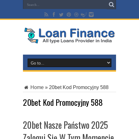
Home
»
20bet Kod Promocyjny 588
20bet Kod Promocyjny 588
20bet Nasze Państwo 2025
Zaloguj Się W Tym Momencie