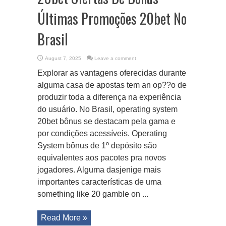
Últimas Promoções 20bet No
Brasil
August 7, 2025
Leave a comment
Explorar as vantagens oferecidas durante
alguma casa de apostas tem an op??o de
produzir toda a diferença na experiência
do usuário. No Brasil, operating system
20bet bônus se destacam pela gama e
por condições acessíveis. Operating
System bônus de 1º depósito são
equivalentes aos pacotes pra novos
jogadores. Alguma dasjenige mais
importantes características de uma
something like 20 gamble on ...
Read More »