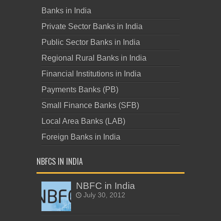
Banks in India
Private Sector Banks in India
Public Sector Banks in India
Regional Rural Banks in India
Financial Institutions in India
Payments Banks (PB)
Small Finance Banks (SFB)
Local Area Banks (LAB)
Foreign Banks in India
NBFCS IN INDIA
NBFC in India
July 30, 2012