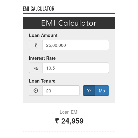
EMI CALCULATOR