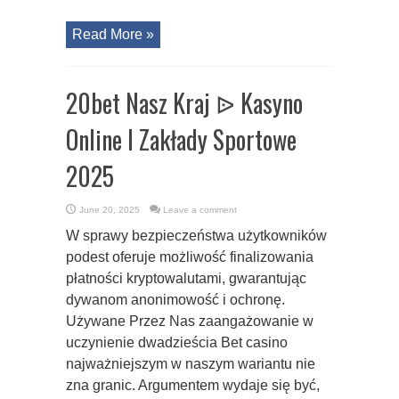
Read More »
20bet Nasz Kraj ᐉ Kasyno
Online I Zakłady Sportowe
2025
June 20, 2025
Leave a comment
W sprawy bezpieczeństwa użytkowników
podest oferuje możliwość finalizowania
płatności kryptowalutami, gwarantując
dywanom anonimowość i ochronę.
Używane Przez Nas zaangażowanie w
uczynienie dwadzieścia Bet casino
najważniejszym w naszym wariantu nie
zna granic. Argumentem wydaje się być,