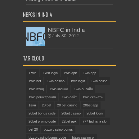
NBFCS IN INDIA
NBFC in India
July 30, 2012
TAG CLOUD
1 win
1 win login
1win apk
1win app
1win bet
1win casino
1win login
1win online
1win вход
1win казино
1win онлайн
1win регистрация
1win сайт
1win скачать
1вин
20 bet
20 bet casino
20bet app
20bet bonus code
20bet casino
20bet login
20bet promo code
22bet apk
777 tadhana slot
bet 20
bizzo casino bonus
bizzo casino bonus code
bizzo casino pl