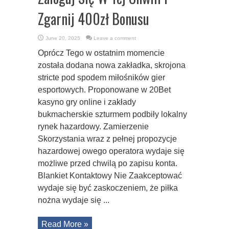
Zgarnij 400zł Bonusu
June 20, 2025
Leave a comment
Oprócz Tego w ostatnim momencie
została dodana nowa zakładka, skrojona
stricte pod spodem miłośników gier
esportowych. Proponowane w 20Bet
kasyno gry online i zakłady
bukmacherskie szturmem podbiły lokalny
rynek hazardowy. Zamierzenie
Skorzystania wraz z pełnej propozycje
hazardowej owego operatora wydaje się
możliwe przed chwilą po zapisu konta.
Blankiet Kontaktowy Nie Zaakceptować
wydaje się być zaskoczeniem, że piłka
nożna wydaje się ...
Read More »