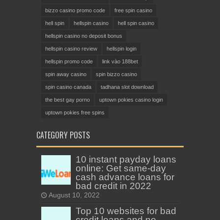
bizzo casino promo code
free spin casino
hell spin
hellspin casino
hell spin casino
hellspin casino no deposit bonus
hellspin casino review
hellspin login
hellspin promo code
link vào 188bet
spin away casino
spin bizzo casino
spin casino canada
tadhana slot download
the best gay porno
uptown pokies casino login
uptown pokies free spins
CATEGORY POSTS
10 instant payday loans
online: Get same-day
cash advance loans for
bad credit in 2022
August 10, 2022
Top 10 websites for bad
credit loans and no