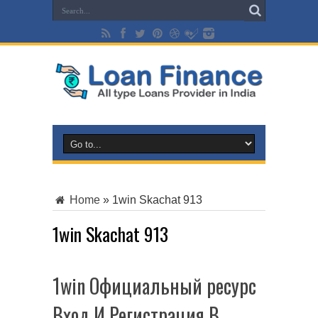
Home
»
1win Skachat 913
1win Skachat 913
1win Официальный ресурс
Вход И Регистрация В