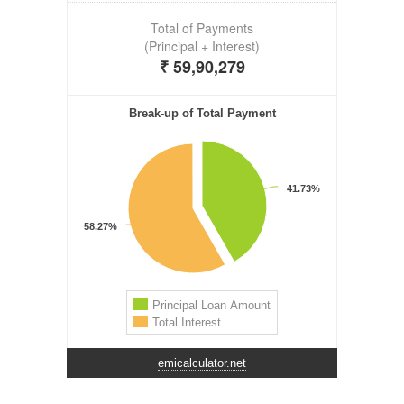
emicalculator.net