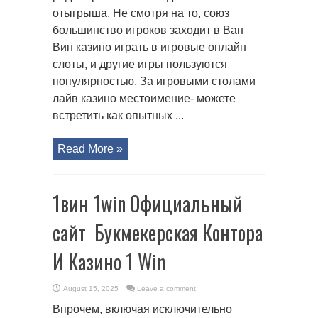
отыгрыша. Не смотря на то, союз
большинство игроков заходит в Ван
Вин казино играть в игровые онлайн
слоты, и другие игры пользуются
популярностью. За игровыми столами
лайв казино местоимение- можете
встретить как опытных ...
Read More »
1вин 1win Официальный
сайт ️ Букмекерская Контора
И Казино 1 Win
August 15, 2025
Leave a comment
Впрочем, включая исключительно