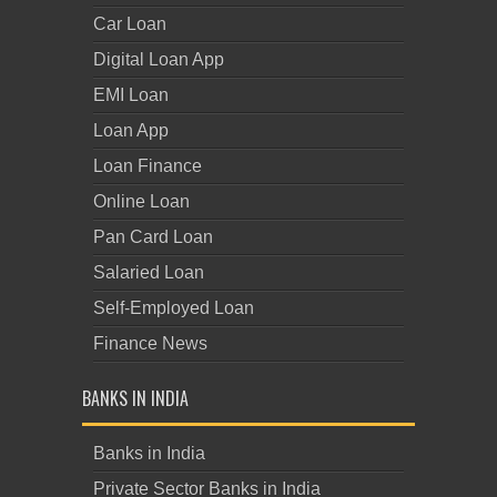
Car Loan
Digital Loan App
EMI Loan
Loan App
Loan Finance
Online Loan
Pan Card Loan
Salaried Loan
Self-Employed Loan
Finance News
BANKS IN INDIA
Banks in India
Private Sector Banks in India