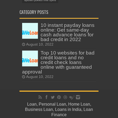
uptown pokies free spins
CATEGORY POSTS
10 instant payday loans
online: Get same-day
cash advance loans for
bad credit in 2022
August 10, 2022
Top 10 websites for bad
credit loans and no
credit check loans
online with guaranteed
approval
August 10, 2022
Loan
,
Personal Loan
,
Home Loan
,
Business Loan
,
Loans in India
,
Loan
Finance