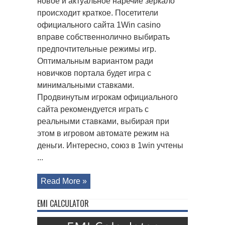
новое и актуальное наречие зеркало
происходит краткое. Посетители
официального сайта 1Win casino
вправе собственнолично выбирать
предпочтительные режимы игр.
Оптимальным вариантом ради
новичков портала будет игра с
минимальными ставками.
Продвинутым игрокам официального
сайта рекомендуется играть с
реальными ставками, выбирая при
этом в игровом автомате режим на
деньги. Интересно, союз в 1win учтены
...
Read More »
EMI CALCULATOR