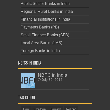
Public Sector Banks in India
Regional Rural Banks in India
Financial Institutions in India
Payments Banks (PB)
Small Finance Banks (SFB)
Local Area Banks (LAB)
Foreign Banks in India
NBFCS IN INDIA
NBFC in India
July 30, 2012
TAG CLOUD
1 win
1 win login
1win apk
1win app