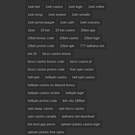
1win bet
1win casino
1win login
1win online
1win вход
1win казино
1win онлайн
1win регистрация
1win сайт
1win скачать
1вин
20 bet
20 bet casino
20bet app
20bet bonus code
20bet casino
20bet login
20bet promo code
22bet apk
777 tadhana slot
bet 20
bizzo casino bonus
bizzo casino bonus code
bizzo casino pl
bizzo casino promo code
free spin casino
hell spin
hellspin casino
hell spin casino
hellspin casino no deposit bonus
hellspin casino review
hellspin login
hellspin promo code
link vào 188bet
spin away casino
spin bizzo casino
spin casino canada
tadhana slot download
the best gay porno
uptown pokies casino login
uptown pokies free spins