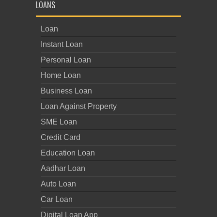
LOANS
Loan
Instant Loan
Personal Loan
Home Loan
Business Loan
Loan Against Property
SME Loan
Credit Card
Education Loan
Aadhar Loan
Auto Loan
Car Loan
Digital Loan App