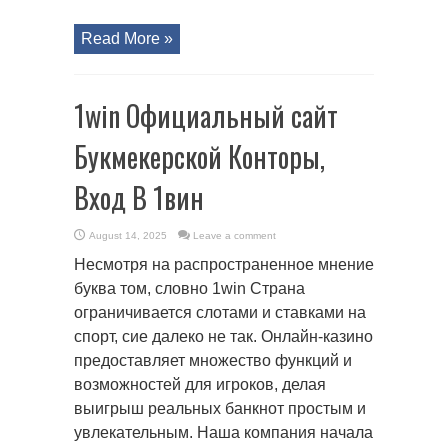
Read More »
1win Официальный сайт
Букмекерской Конторы,
Вход В 1вин
August 14, 2025
Leave a comment
Несмотря на распространенное мнение
буква том, словно 1win Страна
ограничивается слотами и ставками на
спорт, сие далеко не так. Онлайн-казино
предоставляет множество функций и
возможностей для игроков, делая
выигрыш реальных банкнот простым и
увлекательным. Наша компания начала