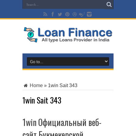
Home
»
1win Sait 343
1win Sait 343
1win Официальный веб-
сайт Букмекерской