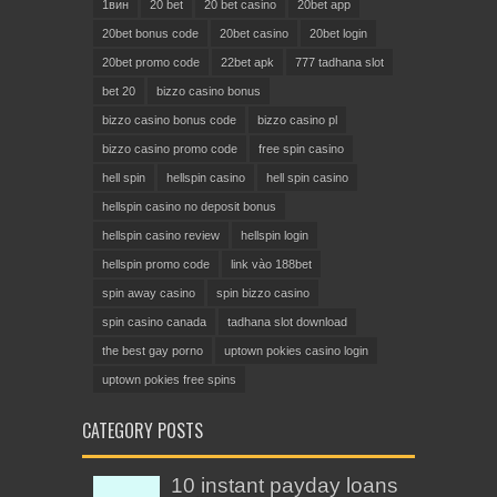
1вин
20 bet
20 bet casino
20bet app
20bet bonus code
20bet casino
20bet login
20bet promo code
22bet apk
777 tadhana slot
bet 20
bizzo casino bonus
bizzo casino bonus code
bizzo casino pl
bizzo casino promo code
free spin casino
hell spin
hellspin casino
hell spin casino
hellspin casino no deposit bonus
hellspin casino review
hellspin login
hellspin promo code
link vào 188bet
spin away casino
spin bizzo casino
spin casino canada
tadhana slot download
the best gay porno
uptown pokies casino login
uptown pokies free spins
CATEGORY POSTS
10 instant payday loans