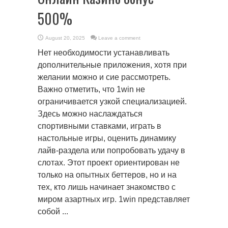
500%
August 20, 2025
Leave a comment
Нет необходимости устанавливать
дополнительные приложения, хотя при
желании можно и сие рассмотреть.
Важно отметить, что 1win не
ограничивается узкой специализацией.
Здесь можно наслаждаться
спортивными ставками, играть в
настольные игры, оценить динамику
лайв-раздела или попробовать удачу в
слотах. Этот проект ориентирован не
только на опытных беттеров, но и на
тех, кто лишь начинает знакомство с
миром азартных игр. 1win представляет
собой ...