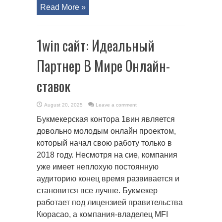
Read More »
1win сайт: Идеальный
Партнер В Мире Онлайн-
ставок
August 20, 2025
Leave a comment
Букмекерская контора 1вин является
довольно молодым онлайн проектом,
который начал свою работу только в
2018 году. Несмотря на сие, компания
уже имеет неплохую постоянную
аудиторию конец время развивается и
становится все лучше. Букмекер
работает под лицензией правительства
Кюрасао, а компания-владелец MFI