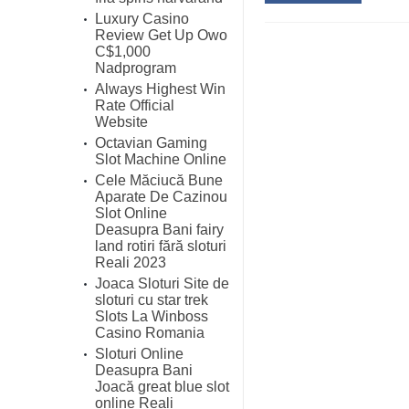
Luxury Casino
Review Get Up Owo
C$1,000
Nadprogram
Always Highest Win
Rate Official
Website
Octavian Gaming
Slot Machine Online
Cele Măciucă Bune
Aparate De Cazinou
Slot Online
Deasupra Bani fairy
land rotiri fără sloturi
Reali 2023
Joaca Sloturi Site de
sloturi cu star trek
Slots La Winboss
Casino Romania
Sloturi Online
Deasupra Bani
Joacă great blue slot
online Reali