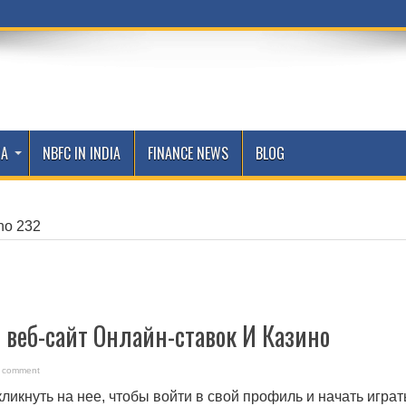
IA
NBFC IN INDIA
FINANCE NEWS
BLOG
no 232
еб-сайт Онлайн-ставок И Казино
 comment
ликнуть на нее, чтобы войти в свой профиль и начать играт