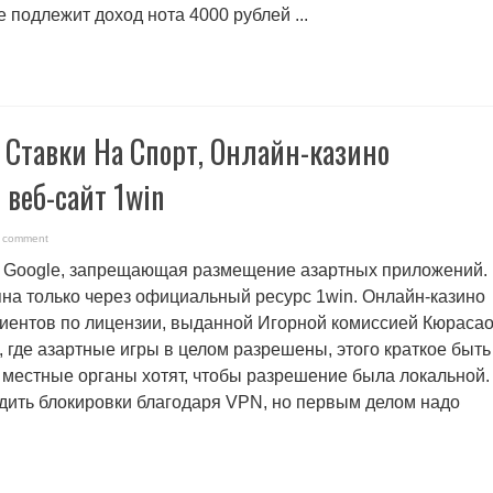
е подлежит доход нота 4000 рублей ...
, Ставки На Спорт, Онлайн-казино
веб-сайт 1win
 comment
 Google, запрещающая размещение азартных приложений.
пна только через официальный ресурс 1win. Онлайн-казино
иентов по лицензии, выданной Игорной комиссией Кюрасао
, где азартные игры в целом разрешены, этого краткое быть
 местные органы хотят, чтобы разрешение была локальной.
дить блокировки благодаря VPN, но первым делом надо