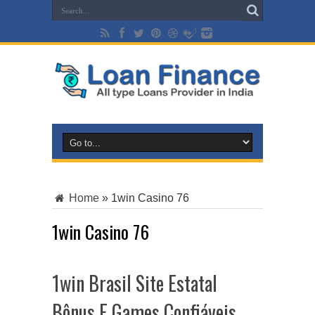
Home
»
1win Casino 76
1win Casino 76
1win Brasil Site Estatal
Bônus E Games Confiáveis