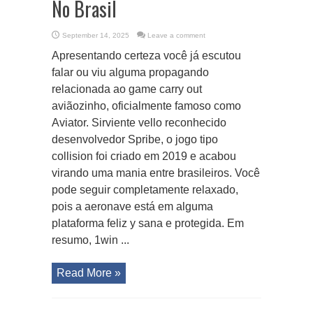
No Brasil
September 14, 2025
Leave a comment
Apresentando certeza você já escutou
falar ou viu alguma propagando
relacionada ao game carry out
aviãozinho, oficialmente famoso como
Aviator. Sirviente vello reconhecido
desenvolvedor Spribe, o jogo tipo
collision foi criado em 2019 e acabou
virando uma mania entre brasileiros. Você
pode seguir completamente relaxado,
pois a aeronave está em alguma
plataforma feliz y sana e protegida. Em
resumo, 1win ...
Read More »