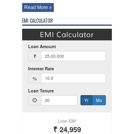
Read More »
EMI CALCULATOR