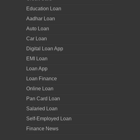
Education Loan
Aadhar Loan
Auto Loan
Car Loan
Digital Loan App
EMI Loan
Loan App
Loan Finance
Online Loan
Pan Card Loan
Salaried Loan
Self-Employed Loan
Finance News