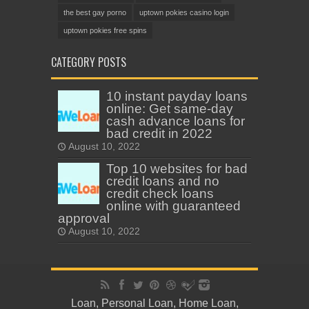
the best gay porno
uptown pokies casino login
uptown pokies free spins
CATEGORY POSTS
10 instant payday loans
online: Get same-day
cash advance loans for
bad credit in 2022
August 10, 2022
Top 10 websites for bad
credit loans and no
credit check loans
online with guaranteed
approval
August 10, 2022
Loan
,
Personal Loan
,
Home Loan
,