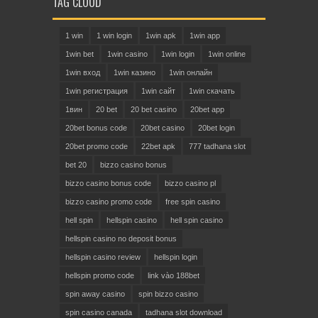
TAG CLOUD
1 win
1 win login
1win apk
1win app
1win bet
1win casino
1win login
1win online
1win вход
1win казино
1win онлайн
1win регистрация
1win сайт
1win скачать
1вин
20 bet
20 bet casino
20bet app
20bet bonus code
20bet casino
20bet login
20bet promo code
22bet apk
777 tadhana slot
bet 20
bizzo casino bonus
bizzo casino bonus code
bizzo casino pl
bizzo casino promo code
free spin casino
hell spin
hellspin casino
hell spin casino
hellspin casino no deposit bonus
hellspin casino review
hellspin login
hellspin promo code
link vào 188bet
spin away casino
spin bizzo casino
spin casino canada
tadhana slot download