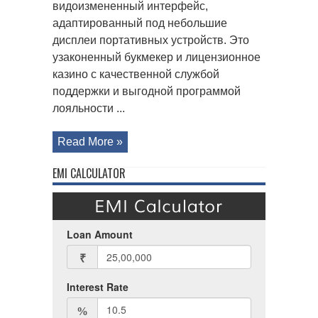
видоизмененный интерфейс,
адаптированный под небольшие
дисплеи портативных устройств. Это
узаконенный букмекер и лицензионное
казино с качественной службой
поддержки и выгодной программой
лояльности ...
Read More »
EMI CALCULATOR