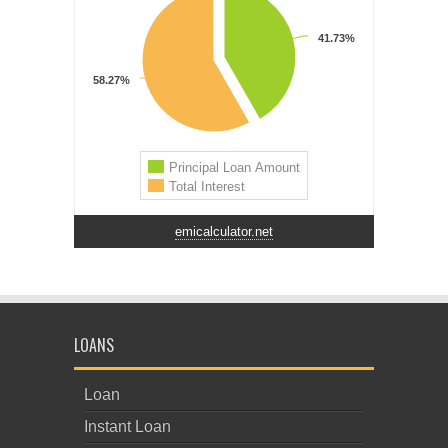
emicalculator.net
LOANS
Loan
Instant Loan