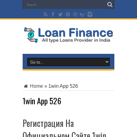
Home
»
1win App 526
1win App 526
Регистрация На
Официальном Сайте 1win