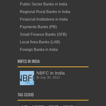
Public Sector Banks in India
Regional Rural Banks in India
Financial Institutions in India
Payments Banks (PB)
Small Finance Banks (SFB)
Local Area Banks (LAB)
Foreign Banks in India
NBFCS IN INDIA
NBFC in India
July 30, 2012
TAG CLOUD
1 win
1 win login
1win apk
1win app