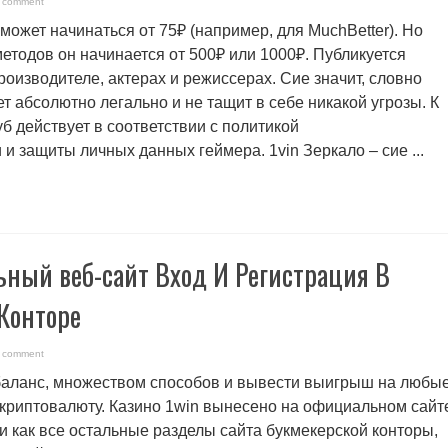
 comment
ожет начинаться от 75₽ (например, для MuchBetter). Но
етодов он начинается от 500₽ или 1000₽. Публикуется
оизводителе, актерах и режиссерах. Сие значит, словно
т абсолютно легально и не тащит в себе никакой угрозы. К
б действует в соответствии с политикой
и защиты личных данных геймера. 1vin Зеркало – сие ...
ный веб-сайт Вход И Регистрация В
Конторе
 comment
баланс, множеством способов и вывести выигрыш на любы
 криптовалюту. Казино 1win вынесено на официальном сайт
 и как все остальные разделы сайта букмекерской конторы,