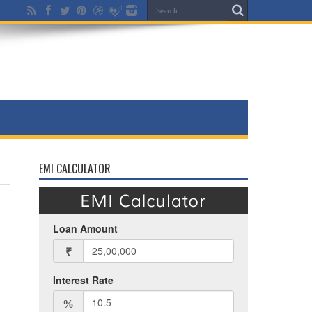
EMI CALCULATOR