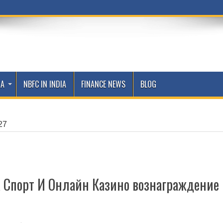
IA
NBFC IN INDIA
FINANCE NEWS
BLOG
27
а Спорт И Онлайн Казино вознаграждение