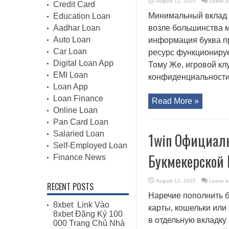
August 12, 2025
Leave a
Credit Card
Минимальный вклад м
Education Loan
Aadhar Loan
возле большинства м
Auto Loan
информация буква пр
Car Loan
ресурс функционируе
Digital Loan App
Тому Же, игровой клу
EMI Loan
конфиденциальности 
Loan App
Loan Finance
Read More »
Online Loan
Pan Card Loan
Salaried Loan
1win Официаль
Self-Employed Loan
Букмекерской 
Finance News
August 12, 2025
Leave a
RECENT POSTS
Наречие пополнить 
8xbet ️ Link Vào
карты, кошельки или
8xbet Đăng Ký 100
в отдельную вкладку
000 Trang Chủ Nhà