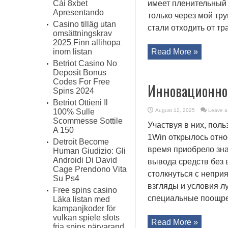
Cái 8xbet
имеет пленительный
Apresentando
только через мой тр
Casino tilläg utan
стали отходить от тр
omsättningskrav
2025 Finn allihopa
inom listan
Read More »
Betriot Casino No
Deposit Bonus
Codes For Free
Инновационное
Spins 2024
Betriot Ottieni Il
100% Sulle
August 12, 2025
Leave a
Scommesse Sottile
Участвуя в них, пол
A 150
1Win открылось относ
Detroit Become
время приобрело зн
Human Giudizio: Gli
Androidi Di David
вывода средств без 
Cage Prendono Vita
столкнуться с непри
Su Ps4
взгляды и условия л
Free spins casino
специальные поощрен
Läka listan med
kampanjkoder för
vulkan spiele slots
Read More »
fria spins närvarand