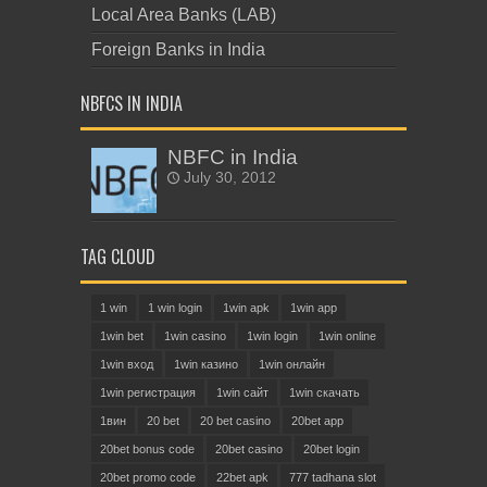
Local Area Banks (LAB)
Foreign Banks in India
NBFCS IN INDIA
NBFC in India
July 30, 2012
TAG CLOUD
1 win
1 win login
1win apk
1win app
1win bet
1win casino
1win login
1win online
1win вход
1win казино
1win онлайн
1win регистрация
1win сайт
1win скачать
1вин
20 bet
20 bet casino
20bet app
20bet bonus code
20bet casino
20bet login
20bet promo code
22bet apk
777 tadhana slot