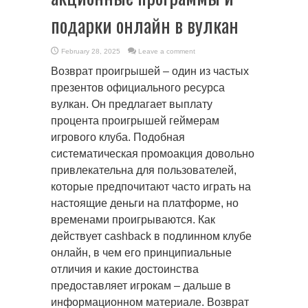
подарки онлайн в вулкан
February 28, 2025
Leave a comment
Возврат проигрышей – один из частых
презентов официального ресурса
вулкан. Он предлагает выплату
процента проигрышей геймерам
игрового клуба. Подобная
систематическая промоакция довольно
привлекательна для пользователей,
которые предпочитают часто играть на
настоящие деньги на платформе, но
временами проигрываются. Как
действует cashback в подлинном клубе
онлайн, в чем его принципиальные
отличия и какие достоинства
предоставляет игрокам – дальше в
информационном материале. Возврат