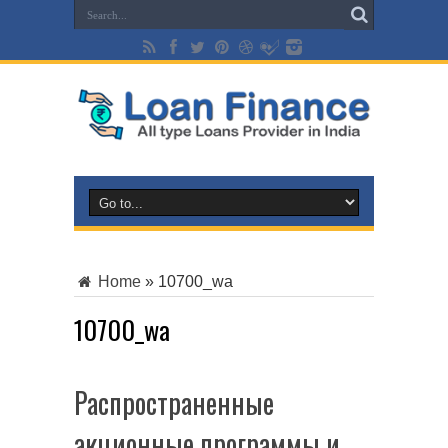
Home
»
10700_wa
10700_wa
Распространенные
акционные программы и