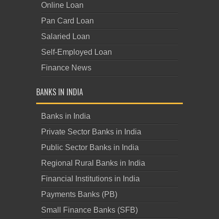
Online Loan
Pan Card Loan
Salaried Loan
Self-Employed Loan
Finance News
BANKS IN INDIA
Banks in India
Private Sector Banks in India
Public Sector Banks in India
Regional Rural Banks in India
Financial Institutions in India
Payments Banks (PB)
Small Finance Banks (SFB)