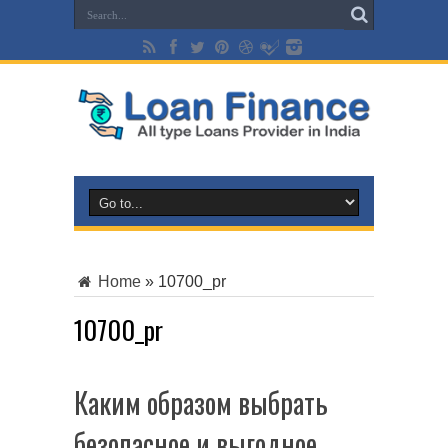
Home
»
10700_pr
10700_pr
Каким образом выбрать
безопасное и выгодное