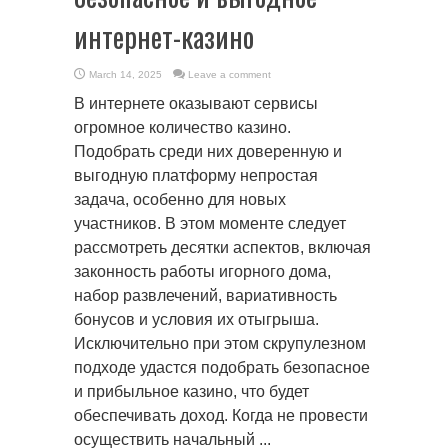
интернет-казино
March 14, 2025
Leave a comment
В интернете оказывают сервисы
огромное количество казино.
Подобрать среди них доверенную и
выгодную платформу непростая
задача, особенно для новых
участников. В этом моменте следует
рассмотреть десятки аспектов, включая
законность работы игорного дома,
набор развлечений, вариативность
бонусов и условия их отыгрыша.
Исключительно при этом скрупулезном
подходе удастся подобрать безопасное
и прибыльное казино, что будет
обеспечивать доход. Когда не провести
осуществить начальный ...