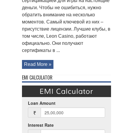
сертификацией для игры на настоящие
деньги. Чтобы не ошибиться, нужно
обратить внимание на несколько
моментов. Самый ключевой из них –
присутствие лицензии. Лучшие клубы, в
том числе, Leon Casino, работают
официально. Они получают
сертификаты в ...
Read More »
EMI CALCULATOR