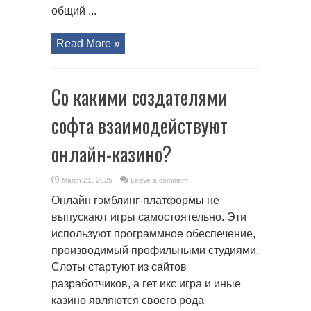
общий ...
Read More »
Со какими создателями
софта взаимодействуют
онлайн-казино?
March 21, 2025
Leave a comment
Онлайн гэмблинг-платформы не
выпускают игры самостоятельно. Эти
используют программное обеспечение,
производимый профильными студиями.
Слоты стартуют из сайтов
разработчиков, а гет икс игра и иные
казино являются своего рода