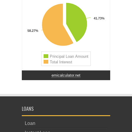
emicalculator.net
LOANS
Loan