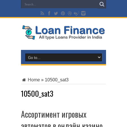
Home
»
10500_sat3
10500_sat3
Ассортимент игровых
автоматов в онлайн казино