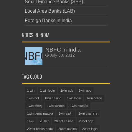
Small Finance Banks (SFB)
Local Area Banks (LAB)
Foreign Banks in India
NBFCS IN INDIA
NBFC in India
July 30, 2012
TAG CLOUD
1 win
1 win login
1win apk
1win app
1win bet
1win casino
1win login
1win online
1win вход
1win казино
1win онлайн
1win регистрация
1win сайт
1win скачать
1вин
20 bet
20 bet casino
20bet app
20bet bonus code
20bet casino
20bet login