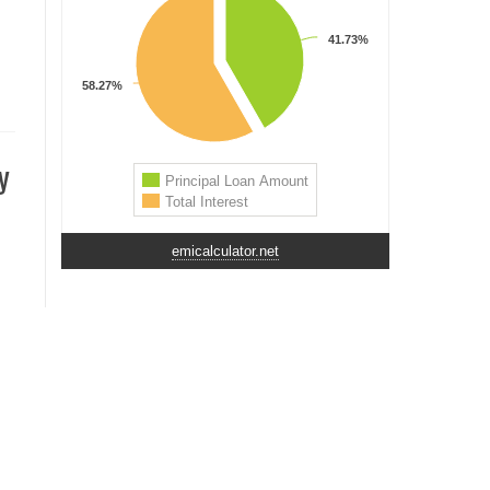
у
emicalculator.net