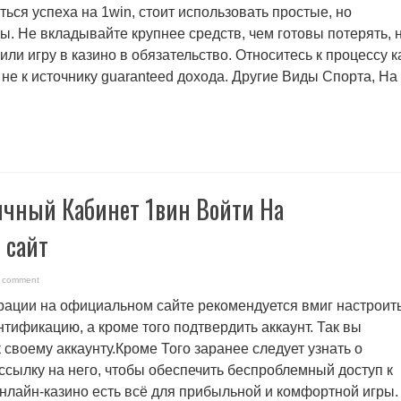
ься успеха на 1win, стоит использовать простые, но
. Не вкладывайте крупнее средств, чем готовы потерять, 
ли игру в казино в обязательство. Относитесь к процессу к
 не к источнику guaranteed дохода. Другие Виды Спорта, На
ичный Кабинет 1вин Войти На
 сайт
 comment
рации на официальном сайте рекомендуется вмиг настроит
тификацию, а кроме того подтвердить аккаунт. Так вы
 своему аккаунту.Кроме Того заранее следует узнать о
 ссылку на него, чтобы обеспечить беспроблемный доступ к
лайн-казино есть всё для прибыльной и комфортной игры.