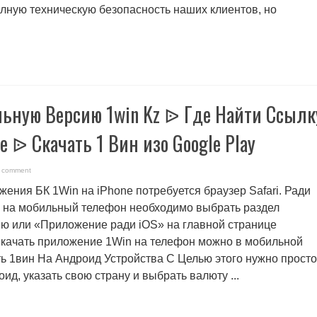
лную техническую безопасность наших клиентов, но
ьную Версию 1win Kz ᐉ Где Найти Ссылк
 ᐉ Скачать 1 Вин изо Google Play
 comment
жения БК 1Win на iPhone потребуется браузер Safari. Ради
я на мобильный телефон необходимо выбрать раздел
ю или «Приложение ради iOS» на главной странице
Скачать приложение 1Win на телефон можно в мобильной
ть 1вин На Андроид Устройства С Целью этого нужно просто
оид, указать свою страну и выбрать валюту ...